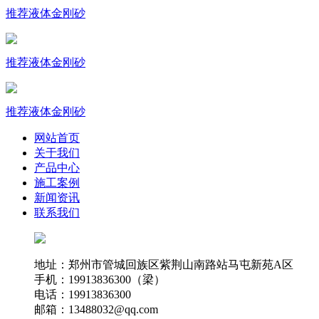
推荐
液体金刚砂
推荐
液体金刚砂
推荐
液体金刚砂
网站首页
关于我们
产品中心
施工案例
新闻资讯
联系我们
地址：郑州市管城回族区紫荆山南路站马屯新苑A区
手机：19913836300（梁）
电话：19913836300
邮箱：13488032@qq.com