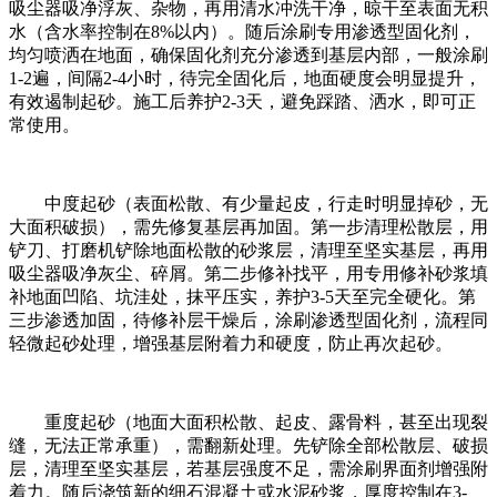
吸尘器吸净浮灰、杂物，再用清水冲洗干净，晾干至表面无积
水（含水率控制在8%以内）。随后涂刷专用渗透型固化剂，
均匀喷洒在地面，确保固化剂充分渗透到基层内部，一般涂刷
1-2遍，间隔2-4小时，待完全固化后，地面硬度会明显提升，
有效遏制起砂。施工后养护2-3天，避免踩踏、洒水，即可正
常使用。
中度起砂（表面松散、有少量起皮，行走时明显掉砂，无
大面积破损），需先修复基层再加固。第一步清理松散层，用
铲刀、打磨机铲除地面松散的砂浆层，清理至坚实基层，再用
吸尘器吸净灰尘、碎屑。第二步修补找平，用专用修补砂浆填
补地面凹陷、坑洼处，抹平压实，养护3-5天至完全硬化。第
三步渗透加固，待修补层干燥后，涂刷渗透型固化剂，流程同
轻微起砂处理，增强基层附着力和硬度，防止再次起砂。
重度起砂（地面大面积松散、起皮、露骨料，甚至出现裂
缝，无法正常承重），需翻新处理。先铲除全部松散层、破损
层，清理至坚实基层，若基层强度不足，需涂刷界面剂增强附
着力。随后浇筑新的细石混凝土或水泥砂浆，厚度控制在3-