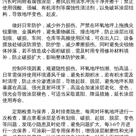
污长时间附着腐蚀涂层，擦拭后用清水冲洗干净并擦干；禁止
使用强酸、强碱、有机溶剂等腐蚀性清洁剂，以免破坏涂层结
构，导致地坪变色、起皮。
做好日常防护，减少外力损伤。严禁在环氧地坪上拖拽尖
锐重物、金属构件，避免重物碾压、撞击地坪，防止涂层出现
划痕、破损。车间、仓库等高频使用区域，可在出入口、设备
摆放处铺设防滑垫、防护垫，减少摩擦损伤。同时避免尖锐物
体掉落，若不慎造成小面积破损，需及时用专用修补材料填
补，防止破损扩大，影响整体防护效果。
控制环境因素，规避隐性损伤。环氧地坪怕潮、怕高温，
日常需保持使用环境通风干燥，避免长期积水，若有积水需及
时清理，防止水分渗透涂层，导致起鼓、脱层。避免地坪长期
暴露在高温、强光直射环境下，高温会加速涂层老化、变色，
强光会导致涂层褪色，可适当采取遮阳、降温措施，延长涂层
使用寿命。
定期检查与保养，及时排查隐患。每周对环氧地坪进行一
次检查，重点查看涂层是否有划痕、破损、起鼓、脱层、变色
等问题，发现小隐患及时处理，避免问题扩大。每3-6个月进
行一次保养，可涂刷一层专用保养剂，增强涂层耐磨性和光泽